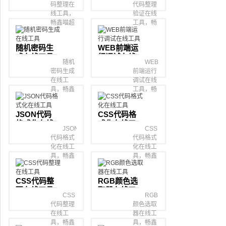
码整理在
代码整理
线工具，
验证在线
畅鑫喵超
工具，畅
级在线工
鑫喵超级
具箱。
在线工具
随机密码生
WEB前端运
箱。
成在线工具
行调试在线
随机
WEB
工具
密码生成
前端运行
在线工
调试在线
具，畅鑫
工具，畅
喵超级在
鑫喵超级
线工具
在线工具
JSON代码
CSS代码格
箱。
箱。
格式化在线
式化在线工
JSON
CSS
工具
具
代码格式
代码格式
化在线工
化在线工
具，畅鑫
具，畅鑫
喵超级在
喵超级在
线工具
线工具
CSS代码整
RGB颜色选
箱。
箱。
理在线工具
取器在线工
CSS
RGB
具
代码整理
颜色选取
在线工
器在线工
具，畅鑫
具，畅鑫