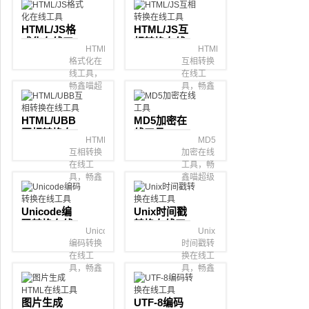
喵超级在
喵超级在
线工具
线工具
HTML/JS格
HTML/JS互
箱。
箱。
式化在线工
相转换在线
HTML/JS
HTML/JS
具
工具
格式化在
互相转换
线工具，
在线工
畅鑫喵超
具，畅鑫
级在线工
喵超级在
具箱。
线工具
HTML/UBB
MD5加密在
箱。
互相转换在
线工具
HTML/UBB
MD5
线工具
互相转换
加密在线
在线工
工具，畅
具，畅鑫
鑫喵超级
喵超级在
在线工具
线工具
箱。
Unicode编
Unix时间戳
箱。
码转换在线
转换在线工
Unicode
Unix
工具
具
编码转换
时间戳转
在线工
换在线工
具，畅鑫
具，畅鑫
喵超级在
喵超级在
线工具
线工具
图片生成
UTF-8编码
箱。
箱。