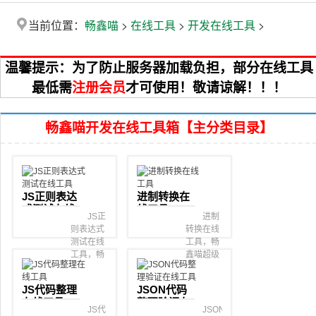
当前位置：
>
>
>
畅鑫喵
在线工具
开发在线工具
温馨提示：为了防止服务器加载负担，部分在线工具
最低需
注册会员
才可使用！敬请谅解！！！
畅鑫喵开发在线工具箱【主分类目录】
JS正则表达
进制转换在
式测试在线
线工具
JS正
进制
工具
则表达式
转换在线
测试在线
工具，畅
工具，畅
鑫喵超级
鑫喵超级
在线工具
在线工具
箱。
JS代码整理
JSON代码
箱。
在线工具
整理验证在
JS代
JSON
线工具