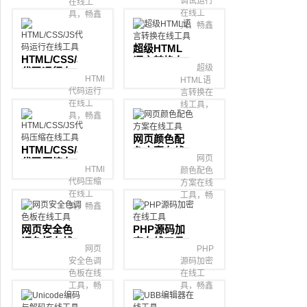
调试运行
在线工
在线工
具，畅鑫
具，畅鑫
喵超级在
喵超级在
线工具
超级HTML
线工具
箱。
HTML/CSS/JS
语言转换在
箱。
超级
代码运行在
线工具
HTML/CSS/JS
HTML语
线工具
代码运行
言转换在
在线工
线工具，
具，畅鑫
畅鑫喵超
喵超级在
级在线工
网页颜色配
线工具
具箱。
HTML/CSS/JS
色方案在线
箱。
网页
代码压缩在
工具
HTML/CSS/JS
颜色配色
线工具
代码压缩
方案在线
在线工
工具，畅
具，畅鑫
鑫喵超级
喵超级在
在线工具
网页安全色
PHP源码加
线工具
箱。
调色板在线
密在线工具
箱。
网页
PHP
工具
安全色调
源码加密
色板在线
在线工
工具，畅
具，畅鑫
鑫喵超级
喵超级在