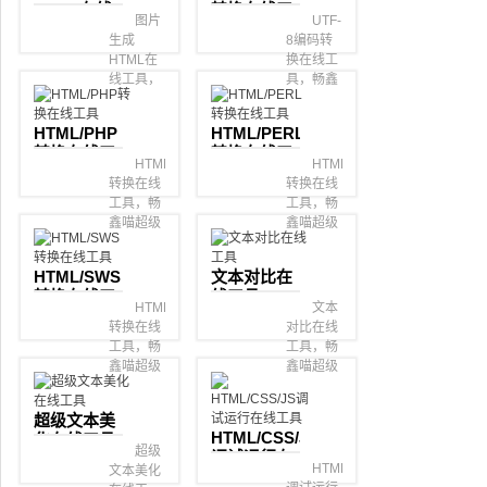
HTML在线
转换在线工
图片
UTF-
工具
具
生成
8编码转
HTML在
换在线工
线工具，
具，畅鑫
畅鑫喵超
喵超级在
级在线工
线工具
HTML/PHP
HTML/PERL
具箱。
箱。
转换在线工
转换在线工
HTML/PHP
HTML/PERL
具
具
转换在线
转换在线
工具，畅
工具，畅
鑫喵超级
鑫喵超级
在线工具
在线工具
箱。
箱。
HTML/SWS
文本对比在
转换在线工
线工具
HTML/SWS
文本
具
转换在线
对比在线
工具，畅
工具，畅
鑫喵超级
鑫喵超级
在线工具
在线工具
箱。
箱。
超级文本美
HTML/CSS/JS
化在线工具
超级
调试运行在
HTML/CSS/JS
文本美化
线工具