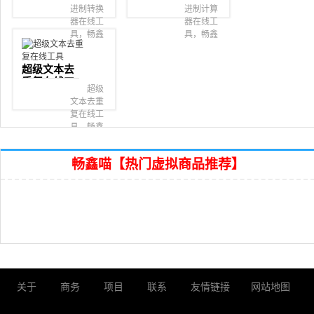
具
具
进制转换
进制计算
器在线工
器在线工
具，畅鑫
具，畅鑫
喵超级在
喵超级在
线工具
线工具
超级文本去
箱。
箱。
重复在线工
超级
具
文本去重
复在线工
具，畅鑫
喵超级在
线工具
畅鑫喵【热门虚拟商品推荐】
箱。
关于
商务
项目
联系
友情链接
网站地图