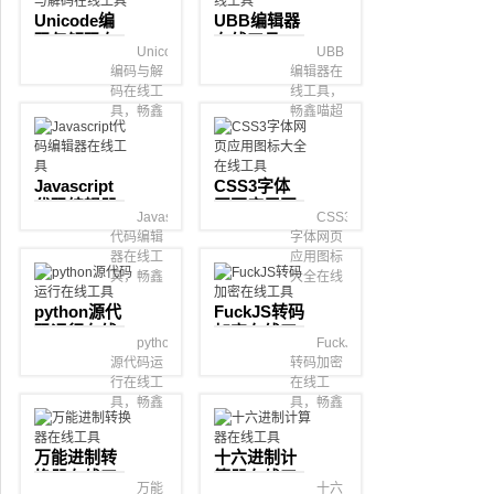
在线工具
线工具
Unicode编
UBB编辑器
箱。
箱。
码与解码在
在线工具
Unicode
UBB
线工具
编码与解
编辑器在
码在线工
线工具，
具，畅鑫
畅鑫喵超
喵超级在
级在线工
线工具
具箱。
箱。
Javascript
CSS3字体
代码编辑器
网页应用图
Javascript
CSS3
在线工具
标大全在线
代码编辑
字体网页
工具
器在线工
应用图标
具，畅鑫
大全在线
喵超级在
工具，畅
python源代
FuckJS转码
线工具
鑫喵超级
码运行在线
加密在线工
箱。
在线工具
python
FuckJS
工具
具
箱。
源代码运
转码加密
行在线工
在线工
具，畅鑫
具，畅鑫
喵超级在
喵超级在
线工具
线工具
万能进制转
十六进制计
箱。
箱。
换器在线工
算器在线工
万能
十六