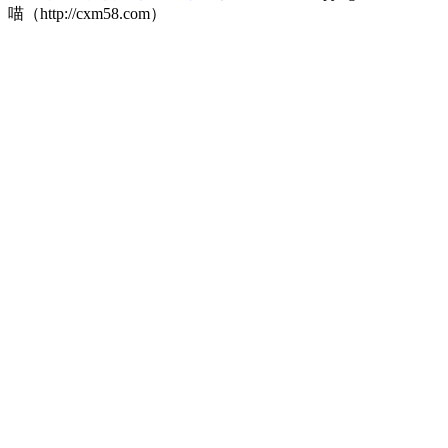
喵（http://cxm58.com）